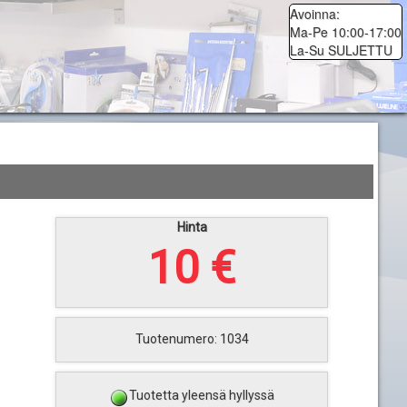
Avoinna:
Ma-Pe 10:00-17:00
La-Su SULJETTU
Hinta
10 €
Tuotenumero: 1034
Tuotetta yleensä hyllyssä