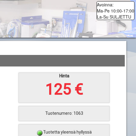
Avoinna:
Ma-Pe 10:00-17:00
La-Su SULJETTU
Hinta
125 €
Tuotenumero: 1063
Tuotetta yleensä hyllyssä