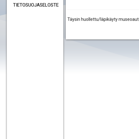
TIETOSUOJASELOSTE
Täysin huollettu/läpikäyty museoaut