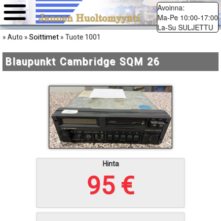
Avoinna:
Ma-Pe 10:00-17:00
La-Su SULJETTU
Soittimet
» Auto »
» Tuote 1001
Blaupunkt Cambridge SQM 26
Hinta
95 €