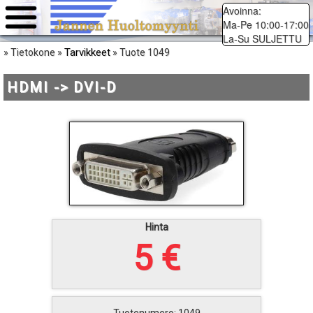
Avoinna:
Ma-Pe 10:00-17:00
La-Su SULJETTU
Tarvikkeet
» Tietokone »
» Tuote 1049
HDMI -> DVI-D
Hinta
5 €
Tuotenumero: 1049