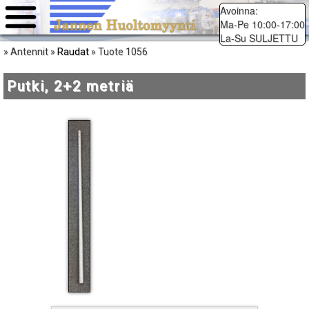
Avoinna:
Ma-Pe 10:00-17:00
La-Su SULJETTU
Raudat
» Antennit »
» Tuote 1056
Putki, 2+2 metriä