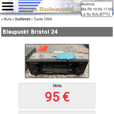
Avoinna:
Ma-Pe 10:00-17:00
La-Su SULJETTU
Soittimet
» Auto »
» Tuote 1064
Blaupunkt Bristol 24
Hinta
95 €