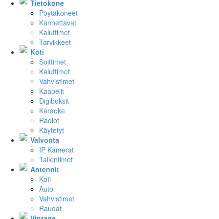
Tietokone
Pöytäkoneet
Kannettavat
Kaiuttimet
Tarvikkeet
Koti
Soittimet
Kaiuttimet
Vahvistimet
Kaapelit
Digiboksit
Karaoke
Radiot
Käytetyt
Valvonta
IP Kamerat
Tallentimet
Antennit
Koti
Auto
Vahvistimet
Raudat
Vintage