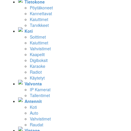
Tietokone
Pöytäkoneet
Kannettavat
Kaiuttimet
Tarvikkeet
Koti
Soittimet
Kaiuttimet
Vahvistimet
Kaapelit
Digiboksit
Karaoke
Radiot
Käytetyt
Valvonta
IP Kamerat
Tallentimet
Antennit
Koti
Auto
Vahvistimet
Raudat
Vintage