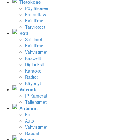
Tietokone
Pöytäkoneet
Kannettavat
Kaiuttimet
Tarvikkeet
Koti
Soittimet
Kaiuttimet
Vahvistimet
Kaapelit
Digiboksit
Karaoke
Radiot
Käytetyt
Valvonta
IP Kamerat
Tallentimet
Antennit
Koti
Auto
Vahvistimet
Raudat
Vintage