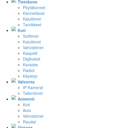
Tietokone
Pöytäkoneet
Kannettavat
Kaiuttimet
Tarvikkeet
Koti
Soittimet
Kaiuttimet
Vahvistimet
Kaapelit
Digiboksit
Karaoke
Radiot
Käytetyt
Valvonta
IP Kamerat
Tallentimet
Antennit
Koti
Auto
Vahvistimet
Raudat
Vintage