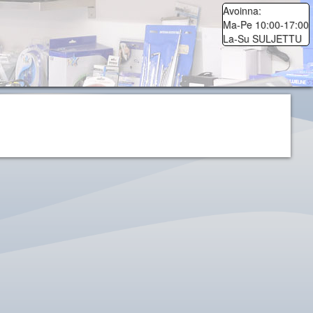
Avoinna:
Ma-Pe 10:00-17:00
La-Su SULJETTU