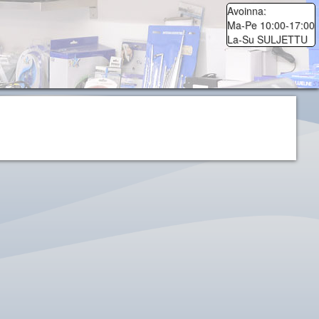
Avoinna:
Ma-Pe 10:00-17:00
La-Su SULJETTU