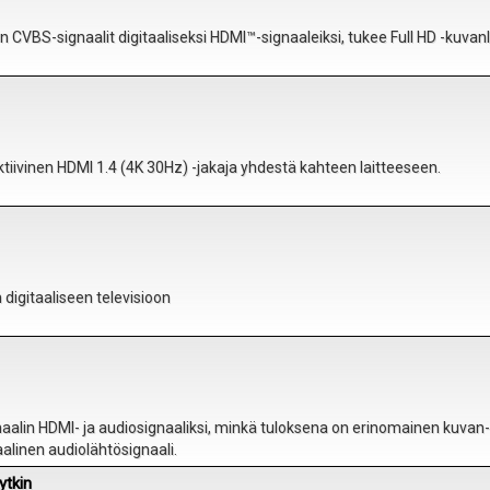
 CVBS-signaalit digitaaliseksi HDMI™-signaaleiksi, tukee Full HD -kuvan
ktiivinen HDMI 1.4 (4K 30Hz) -jakaja yhdestä kahteen laitteeseen.
 digitaaliseen televisioon
aalin HDMI- ja audiosignaaliksi, minkä tuloksena on erinomainen kuvan-
aalinen audiolähtösignaali.
ytkin