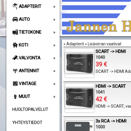
ADAPTERIT
AUTO
TIETOKONE
» Adapterit » Lisävirran vaativat
KOTI
SCART -> HDMI
1040
VALVONTA
39 €
ANTENNIT
SCART -> HDMI Adapt
VINTAGE
HDMI -> SCART
1041
MUUT
42 €
HDMI -> SCART, vaati
HUOLTOPALVELUT
3x RCA -> HDMI
YHTEYSTIEDOT
1000