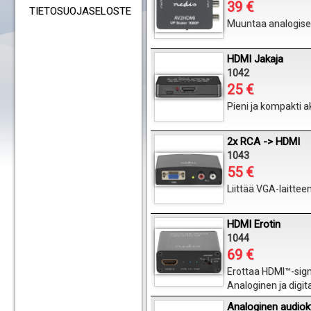
39 €
TIETOSUOJASELOSTE
Muuntaa analogisen
HDMI Jakaja
1042
25 €
Pieni ja kompakti a
2x RCA -> HDMI
1043
55 €
Liittää VGA-laitteen
HDMI Erotin
1044
69 €
Erottaa HDMI™-sign
Analoginen ja digit
Analoginen audiok