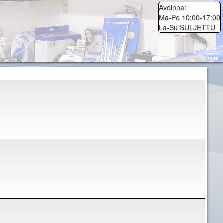
Avoinna:
Ma-Pe 10:00-17:00
La-Su SULJETTU