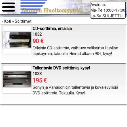
Avoinna:
Ma-Pe 10:00-17:00
La-Su SULJETTU
» Koti » Soittimet
CD-soittimia, erilaisia
1032
90 €
Erilaisia CD-soittimia, vaihtuva valikoima.Huollon
läpikäymiä, takuulla. Hinnat alkaen 90€, kysy!
Tallentavia DVD soittimia, kysy!
1033
195 €
Sonyn ja Panasonicin tallentavia ja kovalevyllisiä
DVD-soittimia. Takuulla. Kysy!